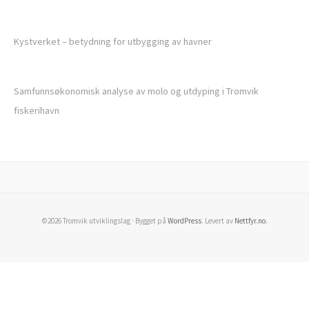
Kystverket – betydning for utbygging av havner
Samfunnsøkonomisk analyse av molo og utdyping i Tromvik
fiskerihavn
©2026 Tromvik utviklingslag · Bygget på
WordPress
. Levert av
Nettfyr.no
.