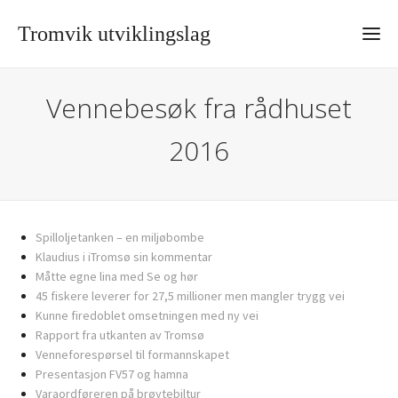
Tromvik utviklingslag
Vennebesøk fra rådhuset
2016
Spilloljetanken – en miljøbombe
Klaudius i iTromsø sin kommentar
Måtte egne lina med Se og hør
45 fiskere leverer for 27,5 millioner men mangler trygg vei
Kunne firedoblet omsetningen med ny vei
Rapport fra utkanten av Tromsø
Venneforespørsel til formannskapet
Presentasjon FV57 og hamna
Varaordføreren på brøytebiltur