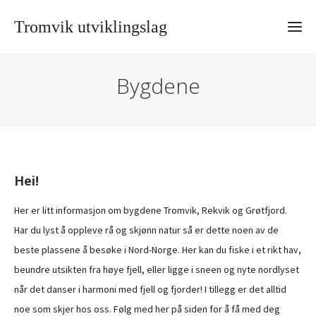
Tromvik utviklingslag
Bygdene
Hei!
Her er litt informasjon om bygdene Tromvik, Rekvik og Grøtfjord.
Har du lyst å oppleve rå og skjønn natur så er dette noen av de
beste plassene å besøke i Nord-Norge. Her kan du fiske i et rikt hav,
beundre utsikten fra høye fjell, eller ligge i sneen og nyte nordlyset
når det danser i harmoni med fjell og fjorder! I tillegg er det alltid
noe som skjer hos oss. Følg med her på siden for å få med deg