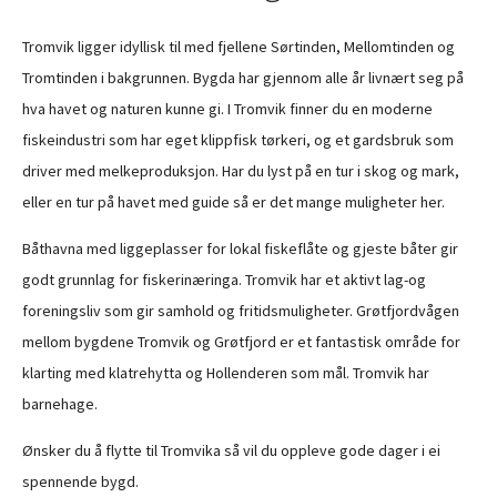
Tromvik ligger idyllisk til med fjellene Sørtinden, Mellomtinden og
Tromtinden i bakgrunnen. Bygda har gjennom alle år livnært seg på
hva havet og naturen kunne gi. I Tromvik finner du en moderne
fiskeindustri som har eget klippfisk tørkeri, og et gardsbruk som
driver med melkeproduksjon. Har du lyst på en tur i skog og mark,
eller en tur på havet med guide så er det mange muligheter her.
Båthavna med liggeplasser for lokal fiskeflåte og gjeste båter gir
godt grunnlag for fiskerinæringa. Tromvik har et aktivt lag-og
foreningsliv som gir samhold og fritidsmuligheter. Grøtfjordvågen
mellom bygdene Tromvik og Grøtfjord er et fantastisk område for
klarting med klatrehytta og Hollenderen som mål. Tromvik har
barnehage.
Ønsker du å flytte til Tromvika så vil du oppleve gode dager i ei
spennende bygd.