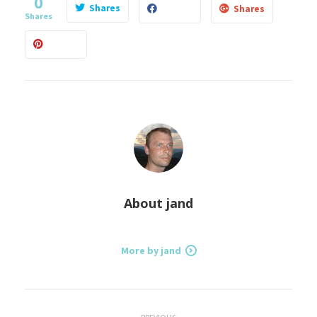
0
Shares
Shares
Shares
About
jand
More by jand
Previous