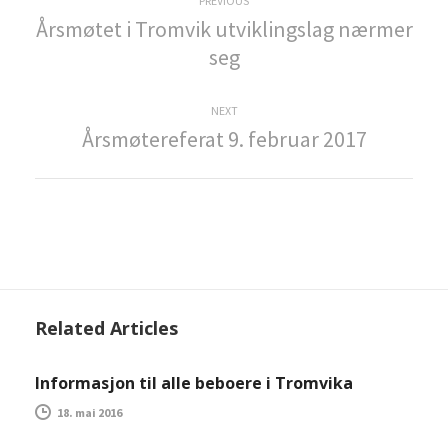
I
PREVIOUS
Årsmøtet i Tromvik utviklingslag nærmer
post:
n
seg
n
l
Next
NEXT
Årsmøtereferat 9. februar 2017
post:
e
g
g
s
n
a
Related Articles
v
Informasjon til alle beboere i Tromvika
i
18. mai 2016
g