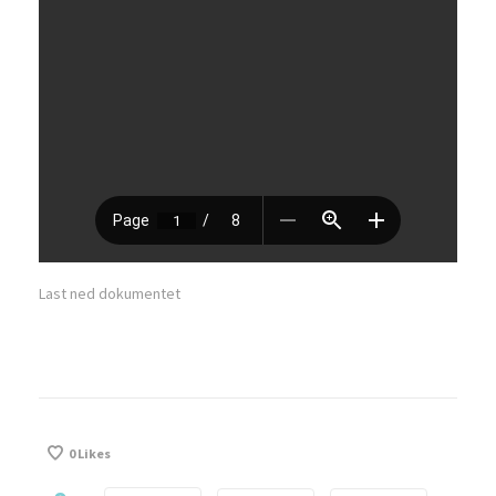
Last ned dokumentet
0
Likes