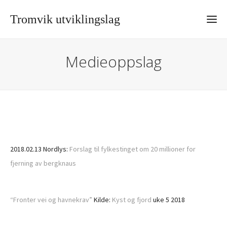
Tromvik utviklingslag
Medieoppslag
2018.02.13 Nordlys:
Forslag til fylkestinget om 20 millioner for
fjerning av bergknaus
“Fronter vei og havnekrav”
Kilde:
Kyst og fjord
uke 5 2018