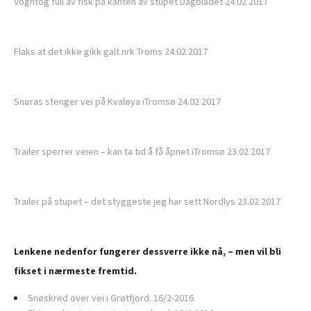
Vogntog full av fisk på kanten av stupet Dagbladet 24.02 2017
Flaks at det ikke gikk galt nrk Troms 24.02 2017
Snøras stenger vei på Kvaløya iTromsø 24.02 2017
Trailer sperrer veien – kan ta tid å få åpnet iTromsø 23.02 2017
Trailer på stupet – det styggeste jeg har sett Nordlys 23.02 2017
Lenkene nedenfor fungerer dessverre ikke nå, – men vil bli
fikset i nærmeste fremtid.
Snøskred over vei i Grøtfjord. 16/2-2016