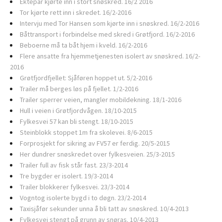
Ektepar kjørte inn i stort snøskred. 16/2 2016
Tor kjørte rett inn i skredet. 16/2-2016
Intervju med Tor Hansen som kjørte inn i snøskred. 16/2-2016
Båttransport i forbindelse med skred i Grøtfjord. 16/2-2016
Beboerne må ta båt hjem i kveld. 16/2-2016
Flere ansatte fra hjemmetjenesten isolert av snøskred. 16/2-
2016
Grøtfjordfjellet: Sjåføren hoppet ut. 5/2-2016
Trailer må berges løs på fjellet. 1/2-2016
Trailer sperrer veien, mangler mobildekning. 18/1-2016
Hull i veien i Grøtfjordvågen. 18/10-2015
Fylkesvei 57 kan bli stengt. 18/10-2015
Steinblokk stoppet 1m fra skolevei. 8/6-2015
Forprosjekt for sikring av FV57 er ferdig. 20/5-2015
Her dundrer snøskredet over fylkesveien. 25/3-2015
Trailer full av fisk står fast. 23/3-2014
Tre bygder er isolert. 19/3-2014
Trailer blokkerer fylkesvei. 23/3-2014
Vogntog isolerte bygd i to døgn. 23/2-2014
Taxisjåfør sekunder unna å bli tatt av snøskred. 10/4-2013
Fylkesvei stengt på grunn av snøras. 10/4-2013